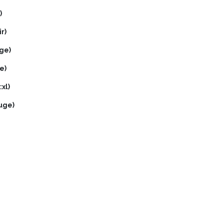
)
r)
uge)
e)
xl)
ouge)