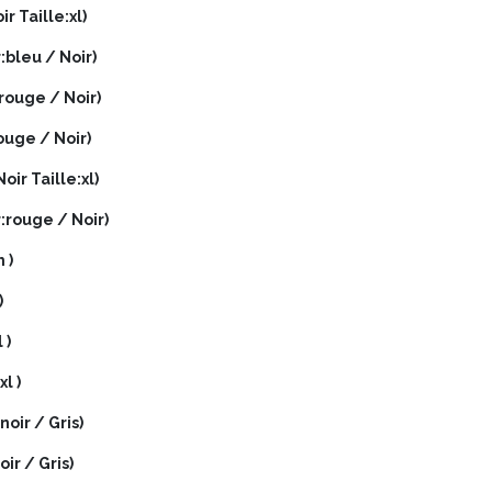
r Taille:xl)
:bleu / Noir)
rouge / Noir)
ouge / Noir)
ir Taille:xl)
r:rouge / Noir)
 )
)
 )
l )
oir / Gris)
ir / Gris)