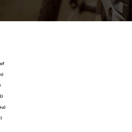
of
m)
)
l)
eu)
)