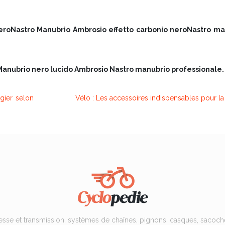
neroNastro Manubrio Ambrosio effetto carbonio neroNastro ma
Manubrio nero lucido Ambrosio Nastro manubrio professionale.
gier selon
Vélo : Les accessoires indispensables pour la 
tesse et transmission, systèmes de chaînes, pignons, casques, sacoche