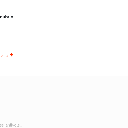
nubrio
ville
s, antivols…