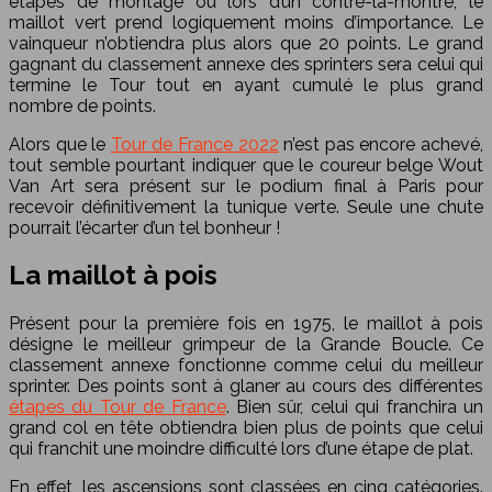
étapes de montage ou lors d’un contre-la-montre, le
maillot vert prend logiquement moins d’importance. Le
vainqueur n’obtiendra plus alors que 20 points. Le grand
gagnant du classement annexe des sprinters sera celui qui
termine le Tour tout en ayant cumulé le plus grand
nombre de points.
Alors que le
Tour de France 2022
n’est pas encore achevé,
tout semble pourtant indiquer que le coureur belge Wout
Van Art sera présent sur le podium final à Paris pour
recevoir définitivement la tunique verte. Seule une chute
pourrait l’écarter d’un tel bonheur !
La maillot à pois
Présent pour la première fois en 1975, le maillot à pois
désigne le meilleur grimpeur de la Grande Boucle. Ce
classement annexe fonctionne comme celui du meilleur
sprinter. Des points sont à glaner au cours des différentes
étapes du Tour de France
. Bien sûr, celui qui franchira un
grand col en tête obtiendra bien plus de points que celui
qui franchit une moindre difficulté lors d’une étape de plat.
En effet, les ascensions sont classées en cinq catégories.