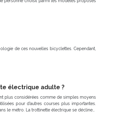
’une personne choisit parmi les modèles proposés
hnologie de ces nouvelles bicyclettes. Cependant,
te électrique adulte ?
e sont plus considérées comme de simples moyens
utilisées pour d’autres courses plus importantes.
 le métro. La trottinette électrique se décline…